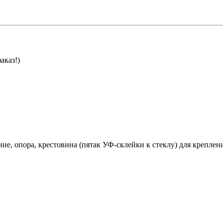
аказ!)
ние, опора, крестовина (пятак УФ-склейки к стеклу) для крепле
.